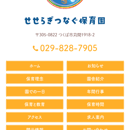
〒
305-0822
つくば市
苅間1918-2
029-828-7905
ホーム
お知らせ
保育理念
園舎紹介
園での一日
年間行事
保育と教育
保育時間
アクセス
求人案内
開示情報
お問い合わせ