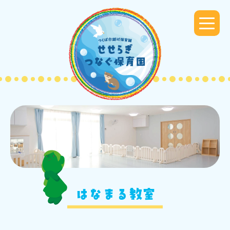
t
o
g
g
l
e
n
a
v
i
g
a
t
i
o
n
はなまる教室