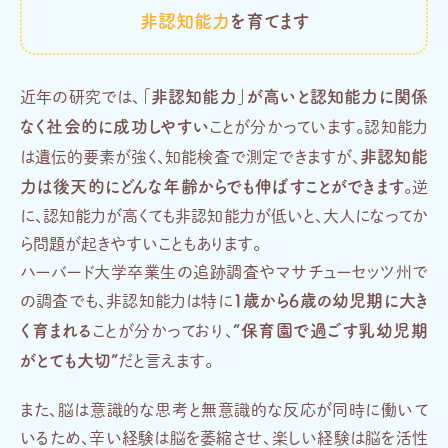
非認知能力
を育てます
「非認知能力」が高いと認知能力に関係
近年の研究では、
なく社会的に成功しやすい
ことが分かっています。認知能力
非認知能
は遺伝的要素が強く、知能検査で測定できますが、
力は後天的にどんな年齢からでも伸ばすことができます
。逆
に、認知能力が高くても非認知能力が低いと、大人になってか
ら問題が起きやすいこともあります。
ハーバード大学卒業生の追跡調査やマサチューセッツ州で
1歳から6歳の幼児期に大き
の調査でも、非認知能力は特に
く育まれる
“保育園で過ごす乳幼児期
ことが分かっており、
がとても大切”
だと言えます。
また、脳は意識的な思考と無意識的な反応が同時に働いて
いるため、辛い経験は脳を萎縮させ、楽しい経験は脳を活性