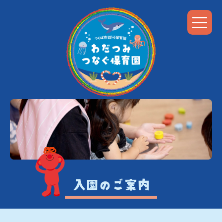
t
o
g
g
l
e
n
a
v
i
g
a
t
i
o
n
入園のご案内