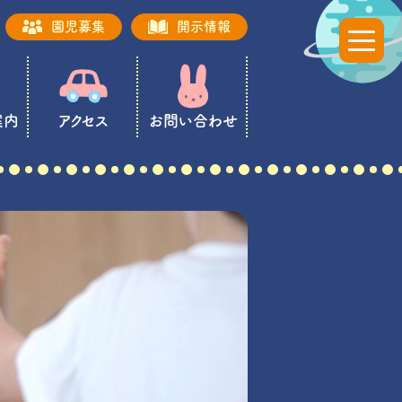
園児募集
開示情報
t
o
g
g
l
e
n
案内
アクセス
お問い合わせ
a
v
i
g
a
t
i
o
n