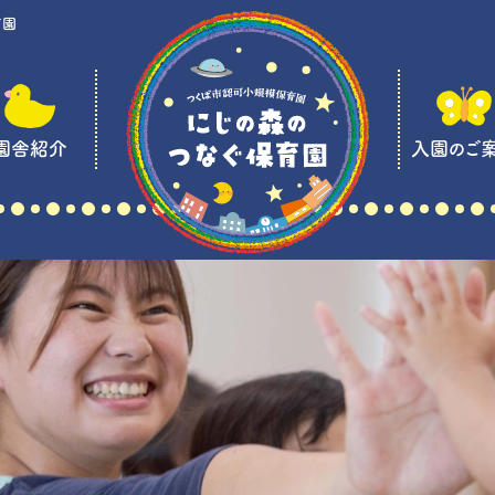
育園
園舎紹介
入園のご