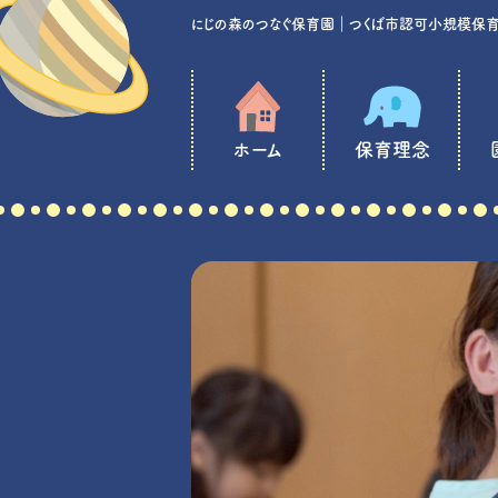
にじの森のつなぐ保育園｜つくば市認可小規模保
コ
ン
テ
ホーム
保育理念
ン
ツ
へ
ス
キ
ッ
プ