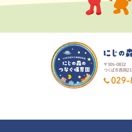
〒
305-0832
つくば市
西岡23
029-